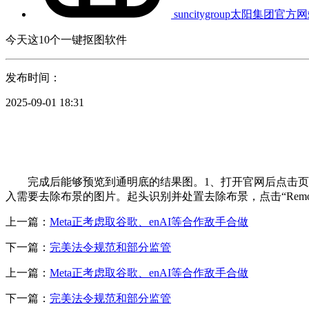
suncitygroup太阳集团官方
今天这10个一键抠图软件
发布时间：
2025-09-01 18:31
完成后能够预览到通明底的结果图。1、打开官网后点击页面中的“
入需要去除布景的图片。起头识别并处置去除布景，点击“Remove
上一篇：
Meta正考虑取谷歌、enAI等合作敌手合做
下一篇：
完美法令规范和部分监管
上一篇：
Meta正考虑取谷歌、enAI等合作敌手合做
下一篇：
完美法令规范和部分监管