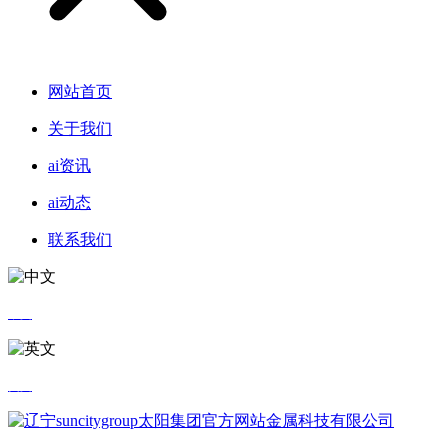
网站首页
关于我们
ai资讯
ai动态
联系我们
中文
英文