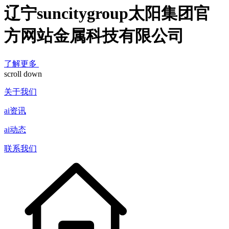
辽宁suncitygroup太阳集团官
方网站金属科技有限公司
了解更多
scroll down
关于我们
ai资讯
ai动态
联系我们