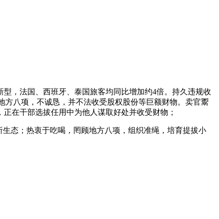
新型，法国、西班牙、泰国旅客均同比增加约4倍。持久违规收
；地方八项，不诚恳，并不法收受股权股份等巨额财物。卖官鬻
，正在干部选拔任用中为他人谋取好处并收受财物；
所生态；热衷于吃喝，罔顾地方八项，组织准绳，培育提拔小