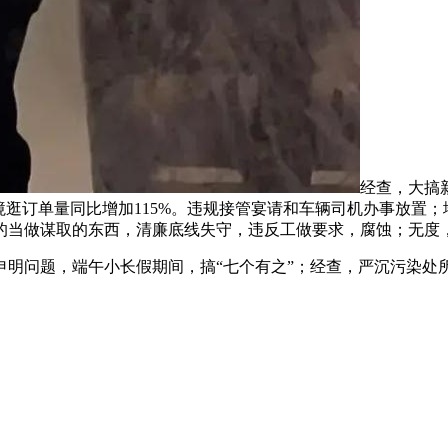
经查，大搞
境逛订单量同比增加115%。违规接管宴请和车辆司机办事放置
与的当做谋取的东西，清廉底线失守，违反工做要求，腐蚀；无度
问题，端午小长假期间，搞“七个有之”；经查，严沉污染处