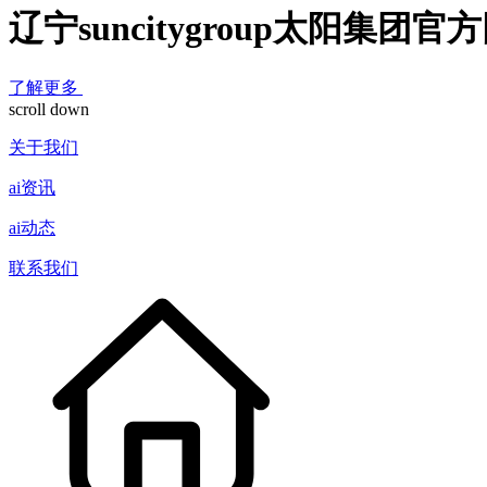
辽宁suncitygroup太阳集
了解更多
scroll down
关于我们
ai资讯
ai动态
联系我们