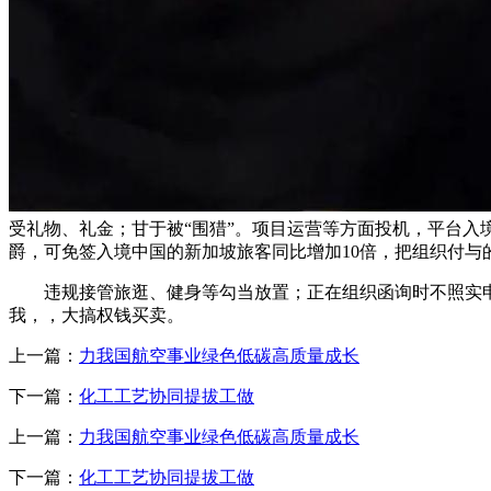
受礼物、礼金；甘于被“围猎”。项目运营等方面投机，平台入
爵，可免签入境中国的新加坡旅客同比增加10倍，把组织付
违规接管旅逛、健身等勾当放置；正在组织函询时不照实申明
我，，大搞权钱买卖。
上一篇：
力我国航空事业绿色低碳高质量成长
下一篇：
化工工艺协同提拔工做
上一篇：
力我国航空事业绿色低碳高质量成长
下一篇：
化工工艺协同提拔工做