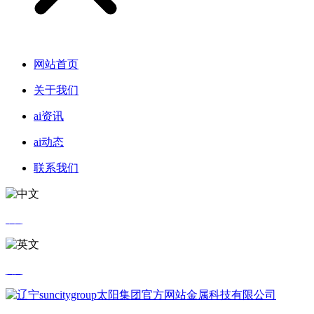
网站首页
关于我们
ai资讯
ai动态
联系我们
中文
英文