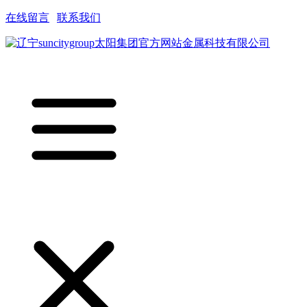
在线留言
|
联系我们