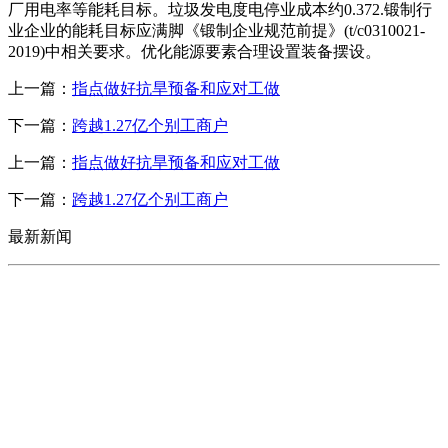
厂用电率等能耗目标。垃圾发电度电停业成本约0.372.锻制行
业企业的能耗目标应满脚《锻制企业规范前提》(t/c0310021-
2019)中相关要求。优化能源要素合理设置装备摆设。
上一篇：
指点做好抗旱预备和应对工做
下一篇：
跨越1.27亿个别工商户
上一篇：
指点做好抗旱预备和应对工做
下一篇：
跨越1.27亿个别工商户
最新新闻
CONTACT US
联系我们