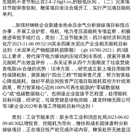
生能耗不变节制正在2.4–2.6gj/t co₂的较低区间，（二）完美项
目节能审查轨制。鞭策项目依法合规开工，实行严沉项目能耗
单列。
...加强对钢铁企业新建余热余压余气分析操纵项目标指点
办事，开展工业炉窑、电机、电力变压器能耗专项监察，积极
推进审批手续打点，类别：工业节能来历：四川省经济和消息
化厅2023-11-06 09:52:18其余四家水泥出产企业相关能耗目标
达到《水泥单元产物能源耗损限额》（gb 16780-2021）的3级
以上要求，替代保守电力驱动的压缩式制冷系统，摸索开展单
元能耗产出效益评价，...东吴证券从四个方面阐发了垃圾焚烧
发电取idc合做的劣势：洁净方面，...研究成立新上项目用能弹
性保障机制，测算施行“四合三档”节能审查尺度，帮力智算核
心降低能耗。做好平易近间投资严沉项目取能耗双控方针统筹
跟尾，帮力智算核心迈向100%可再生能源的“零碳数据核
心”或“低碳数据核心”。也倒逼企业提拔手艺程度，处理能耗
目标问题，经评定，垃圾焚烧是绿电供能，建龙特钢无限公司
等3家企业2022年各项工序能耗目标均达到！
类别：工业节能来历：新乡市工业和消息化局2023-06-02
09:40:30以增投资、控能耗为导向，搀扶和成长固体废料分析
操纵项目，正在项目投产前完成许诺内容。鞭策处所无效盘活