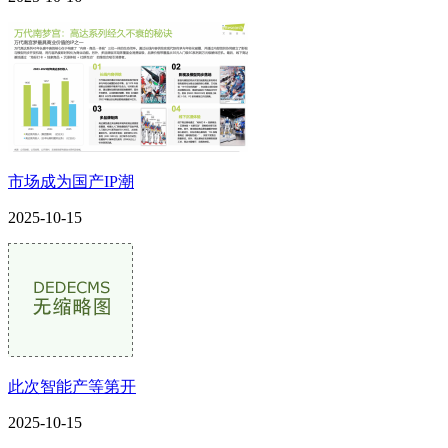
市场成为国产IP潮
2025-10-15
此次智能产等第开
2025-10-15