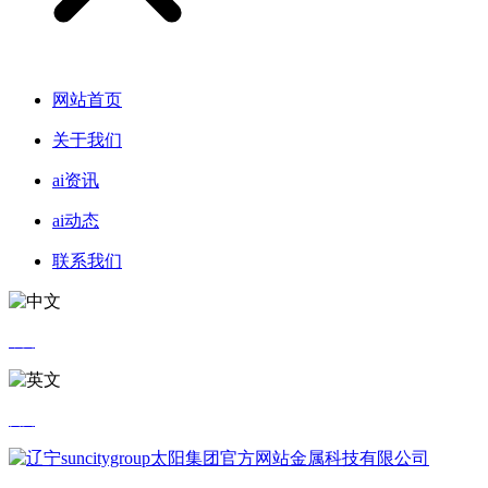
网站首页
关于我们
ai资讯
ai动态
联系我们
中文
英文