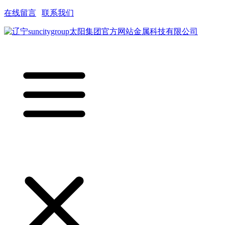
在线留言
|
联系我们