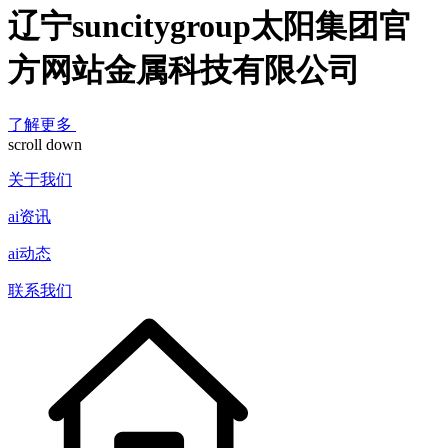
辽宁suncitygroup太阳集团官
方网站金属科技有限公司
了解更多
scroll down
关于我们
ai资讯
ai动态
联系我们