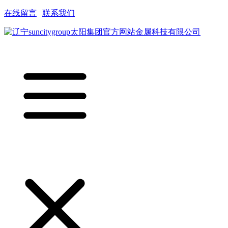
在线留言
|
联系我们