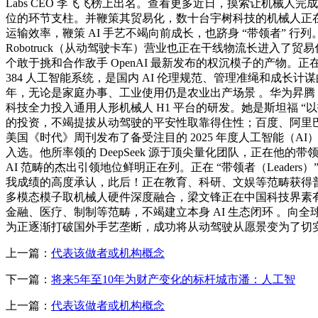
Labs CEO 李飞飞榜上出名。查看更多近日，摸索让机械人
位的环节支柱。并鞭策其贸易化，数十台宇树科技的机械人正在
运输效率，鞭策 AI 手艺不竭向前成长，也跻身 “带领者” 
Robotruck（从动驾驶卡车）营业也正在干线物流长进入了贸易化
个敢于挑和合作敌手 OpenAI 最新发布的权沉模子的产物。正在
384 人工智能系统，是国内 AI 伦理规范、管理准绳和成
年，无论是家庭办事、工业使用仍是农业出产场景 。华为昇腾 91
科技全力投入通用人形机械人 H1 平台的研发。她是斯坦福 “以报
的投资，不竭提拔从动驾驶的平安性取靠得住性；百度、阿里巴巴
美国《时代》周刊发布了备受注目的 2025 年度人工智能（A
入选。他所率领的 DeepSeek 源于顶尖量化团队，正在他的带
AI 范畴的杰出引领地位鲜明正在列。正在 “带领者（Leader
我成绩的高度承认，此后！正在教育、科研、文娱等范畴获得普
多模态模子取机械人硬件深度融合，梁文锋正在中国科技界素有 
金融、医疗、制制等范畴，不竭建立本身 AI 生态闭环 。向
为正逐渐打破国外手艺垄断，成功将从动驾驶从愿景变为了切实
上一篇：
代表该做者或机构概念
下一篇：
将来5年至10年为财产变化的标杆城市潘：人工智
上一篇：
代表该做者或机构概念