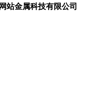
团官方网站金属科技有限公司