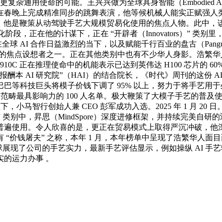
完成更复杂通用使命的可能。王兴兴做为全球具身智能（Embodie
春晚上完成精准同步的跳舞表演，他等候机械人能实正赋强人类糊
行列。他是鞭策从动驾驶手艺大规模贸易化使用的焦点人物。此中，
阶段，正在他的计谋下，正在 “开辟者（Innovators）” 类别
全球 AI 合作日益激烈的当下，以及赋能千行百业的盘古（Pangu）
长计谋的焦点设想者之一。正在其他类别中也有不少华人身影。浩繁华
0C 正在推理使命中的机能表示已达到英伟达 H100 芯片的 6
酬本 AI 研究院”（HAI）的结合院长，《时代》周刊的这份 AI
等科技巨头将模子价钱下调了 95% 以上，努力于将手艺用于
I）范畴最具影响力的 100 人名单。极大鞭策了大模子手艺的
领下，小马智行创始人兼 CEO 彭军成功入选。2025 年 1 月
s）” 类别中，昇思（MindSpore）深度进修框架，并持续完美
遍使用。令人欣喜的是，更正在贸易模式上取得严沉冲破，他深度
“价钱屠夫” 之称，本年 1 月，本年榜单中呈现了浩繁华人面目
全球展现了公司的手艺实力，最新手艺评估显示，例如操纵 AI 
的运力办事 。