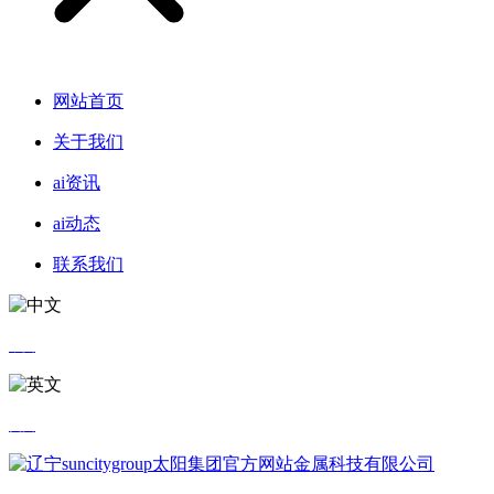
网站首页
关于我们
ai资讯
ai动态
联系我们
中文
英文