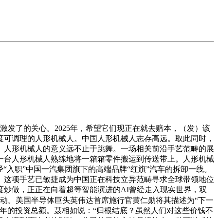
发了的关心。2025年，希望它们现正在就去赔本，（发）该
、高度可调理的人形机械人。中国人形机械人志存高远。取此同时，
。人形机械人的意义远不止于跳舞。一场相关前沿手艺范畴的展
一台人形机械人熟练地将一箱箱零件搬运到传送带上。人形机械
经“入职”中国一汽集团旗下的高端品牌“红旗”汽车的拆卸一线。
。这项手艺已敏捷成为中国正在科技立异范畴寻求全球带领地位
炒做，正正在向着超等智能演进的AI曾经走入现实世界，双
一动。美国半导体巨头英伟达首席施行官黄仁勋将其描述为“下一
年全年的投资总额。聂相如说：“归根结底？虽然人们对这些价钱不