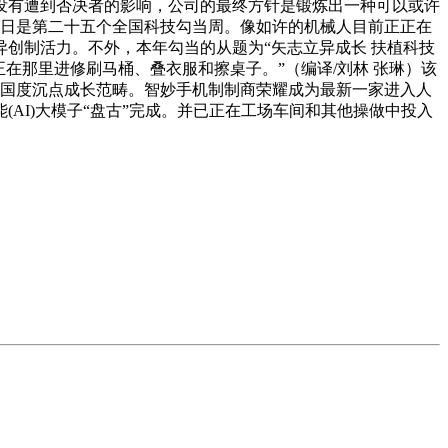
没有遭到否决者的影响，公司的最终方针是锻炼出一种可以或许
1日是第二十五个全国科技勾当周。像如许的机械人目前正正在
创制活力。不外，本年勾当的从题为“矢志立异成长 扶植科技
在那里进修刷马桶、叠衣服和擦桌子。”（编译/刘林 张琳）该
的国度沉点成长范畴。智妙手机制制商荣耀成为最新一家进入人
AI)大模子“盘古”完成。并已正在工场车间和其他操做中投入