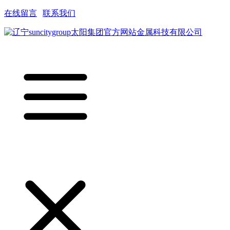
在线留言
|
联系我们