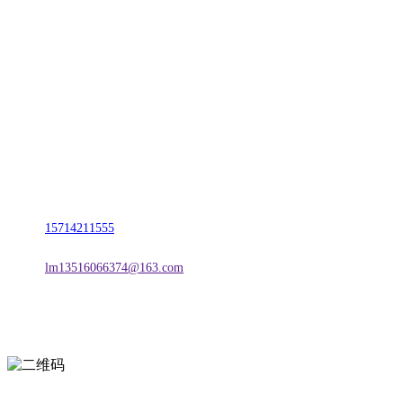
CONTACT US
联系我们
名称：辽宁suncitygroup太阳集团官方网站金属科技有限公司
地址：朝阳市朝阳县柳城经济开发区有色金属工业园
电话：
15714211555
邮箱：
lm13516066374@163.com
扫一扫进入手机网站