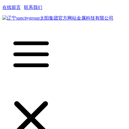
在线留言
|
联系我们