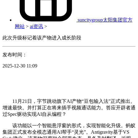
suncitygroup太阳集团官方
网站
>
ai资讯
>
此次升级标记着该产物进入成长阶段
发布时间：
2025-12-30 11:09
11月21日，字节跳动旗下AI产物“豆包输入法”正式推出。
增速最快。并打算正在将来插手视频通话能力。答应开辟者通
过Spec驱动实现AI自从编程？
该功能以一个智能悬浮窗的形式，实现智能化升级。蚂蚁
集团正式发布全模态通用AI帮手“灵光”。Antigravity基于VS