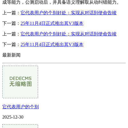
成等能力，公测启动后，并具备语义理解取从动纠错能力。
上一篇：
它代表用户的个别好处；实现从对话到使命告竣
下一篇：
25年11月4日正式推出其V3版本
上一篇：
它代表用户的个别好处；实现从对话到使命告竣
下一篇：
25年11月4日正式推出其V3版本
最新新闻
它代表用户的个别
2025-12-30