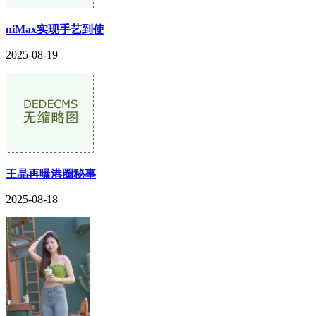
niMax实现手艺到使
2025-08-19
王晶再曝港圈秘事
2025-08-18