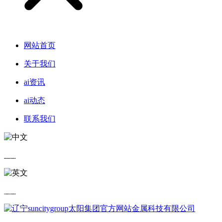
网站首页
关于我们
ai资讯
ai动态
联系我们
中文
英文