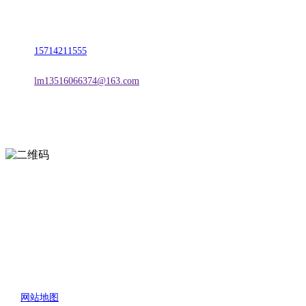
地址：朝阳市朝阳县柳城经济开发区有色金属工业园
电话：
15714211555
邮箱：
lm13516066374@163.com
扫一扫进入手机网站
页面版权归辽宁suncitygroup太阳集团官方网站金属科技有限公司 所
有
网站地图