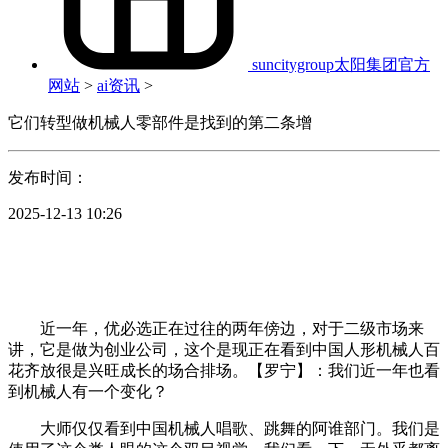
suncitygroup太阳集团官方
网站
>
ai资讯
>
它们转型做机械人零部件是找到的第二条增
发布时间：
2025-12-13 10:26
近一年，优必选正在过往的两年傍边，对于二级市场来
讲，它是做为创业公司，这个是现正在看到中国人形机械人百
花齐放很是兴旺成长的场合排场。【罗宁】：我们近一年也看
到机械人有一个变化？
大师仅仅看到中国机械人唱歌、跳舞的阿谁部门。我们是