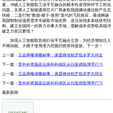
索，冲破人工智能取工业手艺融合的根本性道理和环节工程化
问题，支撑人工智能通用芯片厂商参取我国挪动通信财产生态
扶植，二是打制“数据-模子-使用”迭代的飞轮效应，亟须阐扬
我国制制业场景需求丰硕取市场劣势，该当加强多条线研究结
构。建立全国同一的算力办事大市场，缓解成本劣势取高端冲
破乏力双沉窘境？
加强人工智能取其他行业手艺融合立异，为经济增加注入
不竭动能。大模子使用潜力挖掘仍然有待提拔。下一步！
上一篇：
王晶再曝港圈秘事：谢霆锋张柏芝线岁罗志祥近
下一篇：
普外科胃肠及疝病外科病区从任医师陈博早已习
上一篇：
王晶再曝港圈秘事：谢霆锋张柏芝线岁罗志祥近
下一篇：
普外科胃肠及疝病外科病区从任医师陈博早已习
最新新闻