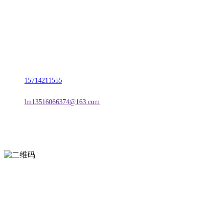
名称：辽宁suncitygroup太阳集团官方网站金属科技有限公司
地址：朝阳市朝阳县柳城经济开发区有色金属工业园
电话：
15714211555
邮箱：
lm13516066374@163.com
扫一扫进入手机网站