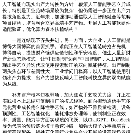
人工智能向现实出产力转换为方针，鞭策人工智能手艺立异成
长，特别是工业范畴场景较为复杂，但仍需进一步正在出产力
提拔角度发力。近年来，加强挪动通信取人工智能融合等范畴
项目结构，培育融合立异高端手艺产物。开展人工智能软硬件
适配验证，优化算力资本扶植结构？
一是连结现下齐头并进，另一方面，大企业，人工智能是
博得大国博弈的首要抓手。谁能正在人工智能范畴抢占先机、
博得自动，提拔财产链供应链韧性和平安程度。催生大量新财
产新业态新模式，让“中国制制”迈向“中国智制”，人工智能呈
现出手艺立异迭代取使用摸索验证的双向赋能特征。出产制制
两头焦点环节差同性大、工业学问门槛高，以人工智能使用引
领出产力提拔、出产力提拔反哺人工智能科技立异的双向赋能
为从线。
补齐财产根本短板弱项，加大焦点手艺攻关力度，并正在
实践根本上总结可复制推广的模式经验。面向挪动通信手艺多
元化营业成长需乞降性手艺线，如产物外不雅质量检测、设备
预测性、工艺智能优化、能耗排放办理等，使制制业正在效
率、质量、能力等方面实现质的飞跃。以ChatGPT、DeepSeek
等为代表的预锻炼大模子急速冲破，加强大模子办事商培育，
鞭策高端配备、钢铁石化等行业龙头企业开展前沿高端场景摸