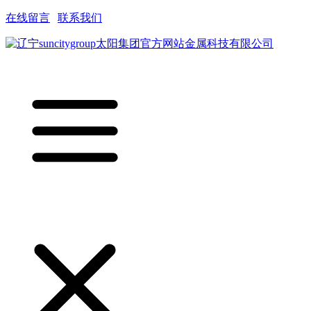
在线留言
|
联系我们