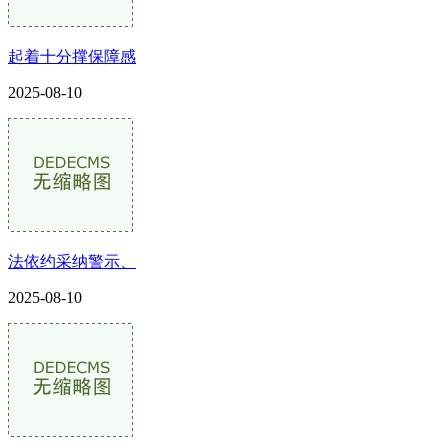
起着十分撑保障感
2025-08-10
法依约采纳警示、
2025-08-10