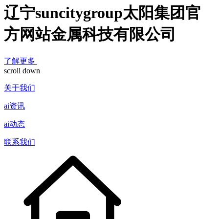
辽宁suncitygroup太阳集团官
方网站金属科技有限公司
了解更多
scroll down
关于我们
ai资讯
ai动态
联系我们