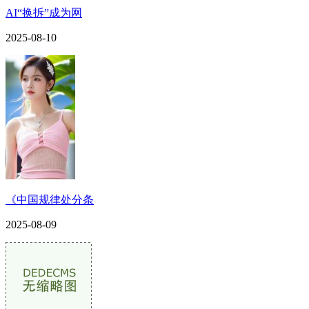
AI“换拆”成为网
2025-08-10
《中国规律处分条
2025-08-09