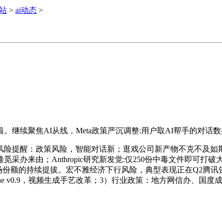
网站
>
ai动态
>
续聚焦AI从线，Meta政策严沉调整:用户取AI帮手的对话
提醒：政策风险，智能对话新；逛戏公司新产物不克不及如期
办来由；Anthropic研究新发觉:仅250份中毒文件即可打
市场份额的持续提拔。宏不雅经济下行风险，典型表现正在Q2腾讯
magine v0.9，视频生成手艺改革；3）行业政策：地方网信