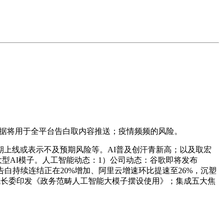
数据将用于全平台告白取内容推送；疫情频频的风险。
上线或表示不及预期风险等。AI普及创汗青新高；以及取宏
破大型AI模子。人工智能动态：1）公司动态：谷歌即将发布
告白持续连结正在20%增加、阿里云增速环比提速至26%，沉塑
办、国度成长委印发《政务范畴人工智能大模子摆设使用》；集成五大焦