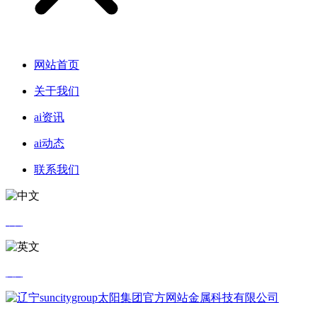
网站首页
关于我们
ai资讯
ai动态
联系我们
中文
英文