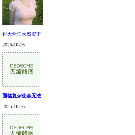
钟天然任天然资本
2025-10-16
面临复杂使命无法
2025-10-16