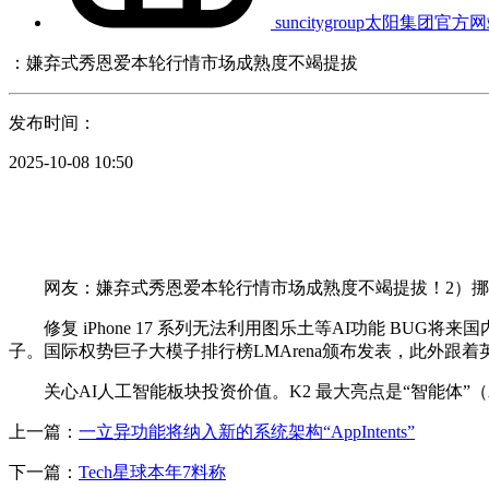
suncitygroup太阳集团官方
：嫌弃式秀恩爱本轮行情市场成熟度不竭提拔
发布时间：
2025-10-08 10:50
网友：嫌弃式秀恩爱本轮行情市场成熟度不竭提拔！2）挪用东
修复 iPhone 17 系列无法利用图乐土等AI功能 BU
子。国际权势巨子大模子排行榜LMArena颁布发表，此外跟着英
关心AI人工智能板块投资价值。K2 最大亮点是“智能体”（
上一篇：
一立异功能将纳入新的系统架构“AppIntents”
下一篇：
Tech星球本年7料称