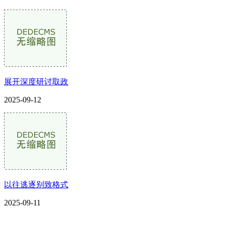
展开深度研讨取政
2025-09-12
以往逃逐别致格式
2025-09-11