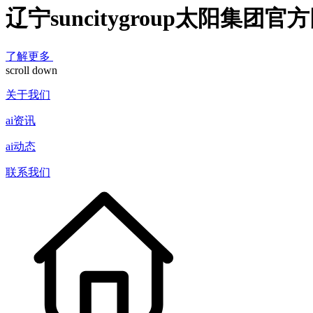
辽宁suncitygroup太阳集
了解更多
scroll down
关于我们
ai资讯
ai动态
联系我们