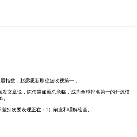
从题指数，赵露思新剧稳坐收视第一，
16日颁发文章说，陈伟霆如霸总亲临，成为全球排名第一的开源模
5。
代际差别次要表现正在：1）阐发和理解绘画、