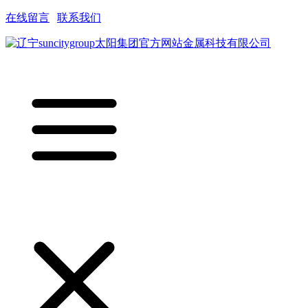
在线留言
|
联系我们