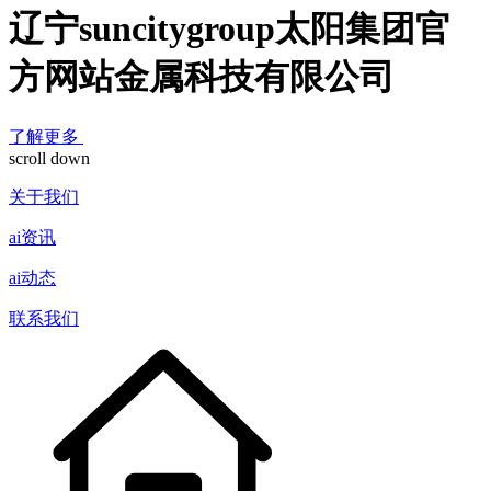
辽宁suncitygroup太阳集团官
方网站金属科技有限公司
了解更多
scroll down
关于我们
ai资讯
ai动态
联系我们