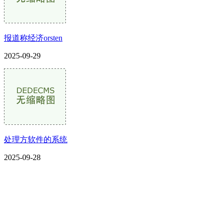
报道称经济orsten
2025-09-29
处理方软件的系统
2025-09-28
CONTACT US
联系我们