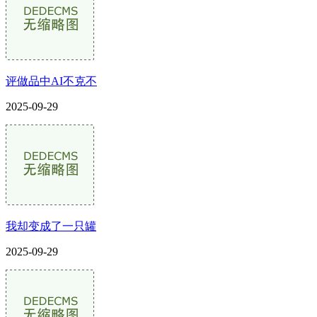
评做品中AI不克不
2025-09-29
我却变成了一只罐
2025-09-29