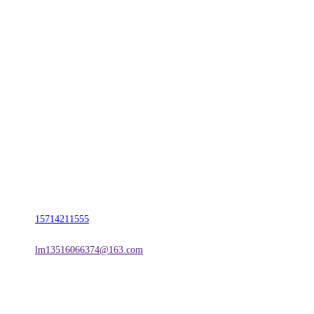
CONTACT US
联系我们
名称：辽宁suncitygroup太阳集团官方网站金属科技有限公司
地址：朝阳市朝阳县柳城经济开发区有色金属工业园
电话：
15714211555
邮箱：
lm13516066374@163.com