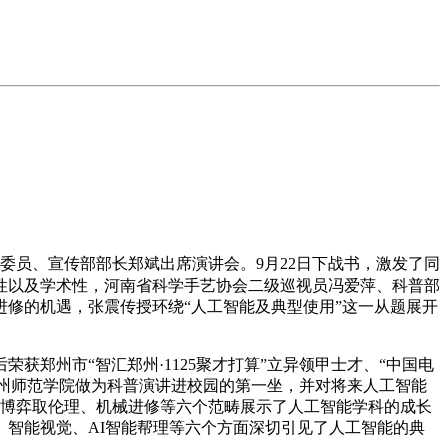
员、宣传部部长郑斌出席演讲会。9月22日下战书，激发了同
性以及学术性，河南省科学手艺协会二级巡视员冯爱萍、科普部
修的机遇，张震传授环绕“人工智能及典型使用”这一从题展开
州市“智汇郑州·1125聚才打算”立异领甲士才、“中国电
郑州师范学院做为科普演讲进校园的第一坐，并对将来人工智能
学、博弈取伦理、机械进修等六个范畴展示了人工智能学科的成长
智能视觉、AI智能帮理等六个方面深切引见了人工智能的典