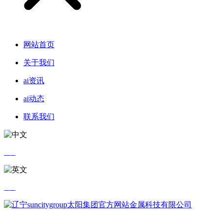
网站首页
关于我们
ai资讯
ai动态
联系我们
中文
英文