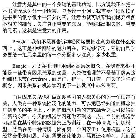
注意力是其中的一个关键的基础功能。比方说我正在把一
本书翻译成另外一个语言。每翻译一个词，我需要仔细阅读的
是书里的很小很小一部分内容。注意力就可以帮我们抛弃很多
不相关的细节，关注真正重要的东西。能够挑出相关的、重要
的元素，这就是注意力的作用。
Bengio：我们不需要告诉神经网络要把注意力放在什么东
西上，这正是神经网络的魅力所在。它能够学习，它能自己学
会要给一组元素里的每一个分配多少注意、多少权重。
Bengio：人类在推理时用到的高层次概念，在我看来很可
能是一些带有因果关系的变量。人类做推理并不是基于像素这
种细枝末节的元素的，而是门、把手、门开着、门关了这样的
概念。因果关系在机器学习的下一步发展中非常重要。
而且因果关系也和做深度学习的人都关心的另一个话题有
关。人类有一种系统性泛化的能力，可以把已经知道的概念推
广到更多的事情上，不同的概念用新的方式融合之后可以得到
全新的东西。今天的机器学习还做不到这一点。当前的机器学
习都是在某个特定的数据集上做训练，在一种情境下训练模
型，然后在另一种情境（比如另一个国家里）使用模型，这样
经常会带来问题。我们需要泛化能力，需要迁移学习。我们面