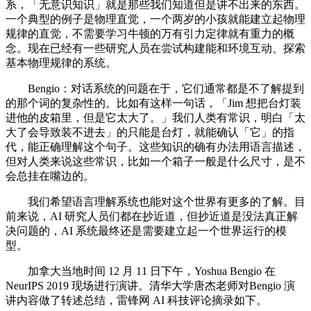
系，「无意识知识」就是那些我们知道但是讲不出来的东西。
一个典型的例子是物理直觉，一个两岁的小孩就能建立起物理
规律的直觉，不需要学习牛顿的万有引力定律就有重力的概
念。现在已经有一些研究人员在尝试构建能和环境互动、探索
基本物理规律的系统。
Bengio：对话系统的问题在于，它们通常都是不了解提到
的那个词的复杂性的。比如有这样一句话，「Jim 想把台灯装
进他的皮箱里，但是它太大了。」我们人类有常识，明白「太
大了会导致装不进去」的只能是台灯，就能确认「它」的指
代，能正确理解这个句子。这些知识的确有办法用语言描述，
但对人类来说这些常识，比如一个箱子一般是什么尺寸，是不
会总挂在嘴边的。
我们希望语言理解系统也能对这个世界有更多的了解。目
前来说，AI 研究人员们都在抄近道，但抄近道是没法真正解
决问题的，AI 系统最终还是需要建立起一个世界运行的模
型。
加拿大当地时间 12 月 11 日下午，Yoshua Bengio 在
NeurIPS 2019 现场进行演讲。清华大学唐杰老师对Bengio 演
讲内容做了转述总结，雷锋网 AI 科技评论摘录如下。