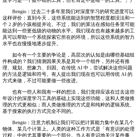
度学习是一个挺不错的工具，但它肯定不是唯一的工具。」）
Bengio：过去二十多年里我们对深度学习的研究进度可以
这样评价：直到今天，这些系统能达到的智慧程度都没法和一
个 2 岁的小孩相提并论。不过，我们的算法在感知任务里可能
能达到一些更低级的动物的水平。我们现在也有越来越多的工
具可以帮助一个系统探索它所在的环境，所以这些系统的智力
水平也在慢慢地逐步提升。
如今有一个主要的争论是，高层次的认知是由哪些基础组
件构成的？我们猜测因果关系是其中一个组件，另外还有推
理、规划、想象力、归因。在传统 AI 中，尝试解决这些问题
的方法是逻辑和符号。有人提出我们现在也可以用传统 AI 的
方式来做，不过可能要做一些改进。
也有一些人和我有一样的想法，我们觉得应该在过去这些
年设计的深度学习工具的基础上实现这些功能，这和人类做推
理的方式更相似；而人类做推理的方式是和纯粹的逻辑系统、
基于搜索的执行方式完全不同的。
Bengio：注意力机制让我们可以把计算能力集中在某几个
物体、某几个计算上。人类的这种工作方式是「有意识的处理
过程」中的尤其重要的一个部分。当人有意识地关注某件事