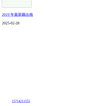
2019 年最新颖出格
2025-02-28
CONTACT US
联系我们
名称：辽宁suncitygroup太阳集团官方网站金属科技有限公司
地址：朝阳市朝阳县柳城经济开发区有色金属工业园
电话：
15714211555