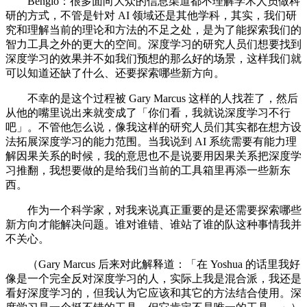
Bengio：很多面向大众的信息渠道都不理解学术人员做科
研的方式，不管是针对 AI 领域还是其他学科，其实，我们研
究和理解当前的理论和方法的不足之处，是为了能探索我们的
智力工具之外的更大的空间。深度学习的研究人员们想要找到
深度学习的效果并不如我们预想的那么好的场景，这样我们就
可以知道还缺了什么、还要探索哪些新方向。
不幸的是这个过程被 Gary Marcus 这样的人找茬了，然后
从他的嘴里说出来就变成了「你们看，我就说深度学习不行
吧」。不管他怎么说，像我这样的研究人员们其实都在想方设
法拓展深度学习的能力范围。当我说到 AI 系统需要有能力理
解因果关系的时候，我的意思也不是说要用因果关系把深度学
习推翻，我想要做的是给我们当前的工具箱里再添一些新东
西。
作为一个科学家，对我来说真正重要的是还需要探索哪些
新方向才能解决问题。谁对谁错、谁站了谁的队这种事情我并
不关心。
（Gary Marcus 后来对此解释道：「在 Yoshua 的话里我好
像是一个完全反对深度学习的人，实际上我是混合派，我还是
看好深度学习的，但我认为它应该和其它的方法结合使用。深