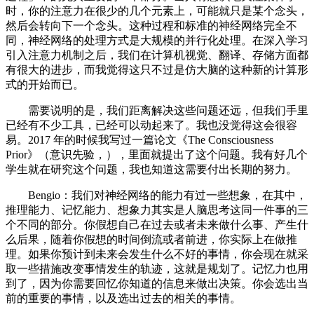
时，你的注意力在很少的几个元素上，可能就只是某个念头，
然后会转向下一个念头。这种过程和标准的神经网络完全不
同，神经网络的处理方式是大规模的并行化处理。在深入学习
引入注意力机制之后，我们在计算机视觉、翻译、存储方面都
有很大的进步，而我觉得这只不过是仿大脑的这种新的计算形
式的开始而已。
需要说明的是，我们距离解决这些问题还远，但我们手里
已经有不少工具，已经可以动起来了。我也没觉得这会很容
易。2017 年的时候我写过一篇论文《The Consciousness
Prior》（意识先验，），里面就提出了这个问题。我有好几个
学生就在研究这个问题，我也知道这需要付出长期的努力。
Bengio：我们对神经网络的能力有过一些想象，在其中，
推理能力、记忆能力、想象力其实是人脑思考这同一件事的三
个不同的部分。你假想自己在过去或者未来做什么事、产生什
么后果，随着你假想的时间倒流或者前进，你实际上在做推
理。如果你预计到未来会发生什么不好的事情，你会现在就采
取一些措施改变事情发生的轨迹，这就是规划了。记忆力也用
到了，因为你需要回忆你知道的信息来做出决策。你会选出当
前的重要的事情，以及选出过去的相关的事情。