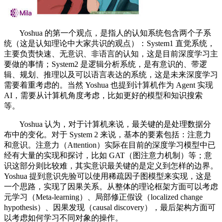
Yoshua 的第一个观点，是指人的认知系统包含两个子系
统（这是认知理论中大家共识的观点）：System1 直觉系统，
主要负责快速、无意识、非语言的认知，这是目前深度学习主
要做的事情；System2 是逻辑分析系统，是有意识的、带逻
辑、规划、推理以及可以语言表达的系统，这是未来深度学习
需要着重考虑的。当然 Yoshua 也提到计算机作为 Agent 实现
AI，需要从计算机角度考虑，比如更好的模型和知识搜索
等。
Yoshua 认为，对于计算机来说，最关键的是处理数据分
布中的变化。对于 System 2 来说，基本的要素包括：注意力
和意识。注意力（Attention）实际在目前的深度学习模型中已
经有大量的实现和探讨，比如 GAT（图注意力机制）等；意
识这部分则比较难，其实意识最关键的是定义到怎样的边界。
Yoshua 提到意识先验可以使用稀疏因子图模型来实现，这是
一个思路，实现了因果关系。从整体的理论框架方面可以考虑
元学习（Meta-learning）、局部修正假设（localized change
hypothesis）、因果发现（causal discovery），最后架构方面可
以考虑如何学习不同对象的操作。