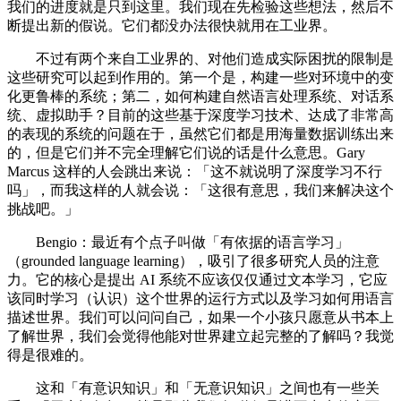
我们的进度就是只到这里。我们现在先检验这些想法，然后不
断提出新的假说。它们都没办法很快就用在工业界。
不过有两个来自工业界的、对他们造成实际困扰的限制是
这些研究可以起到作用的。第一个是，构建一些对环境中的变
化更鲁棒的系统；第二，如何构建自然语言处理系统、对话系
统、虚拟助手？目前的这些基于深度学习技术、达成了非常高
的表现的系统的问题在于，虽然它们都是用海量数据训练出来
的，但是它们并不完全理解它们说的话是什么意思。Gary
Marcus 这样的人会跳出来说：「这不就说明了深度学习不行
吗」，而我这样的人就会说：「这很有意思，我们来解决这个
挑战吧。」
Bengio：最近有个点子叫做「有依据的语言学习」
（grounded language learning），吸引了很多研究人员的注意
力。它的核心是提出 AI 系统不应该仅仅通过文本学习，它应
该同时学习（认识）这个世界的运行方式以及学习如何用语言
描述世界。我们可以问问自己，如果一个小孩只愿意从书本上
了解世界，我们会觉得他能对世界建立起完整的了解吗？我觉
得是很难的。
这和「有意识知识」和「无意识知识」之间也有一些关