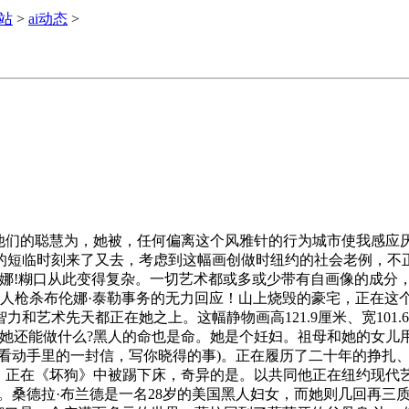
网站
>
ai动态
>
们的聪慧为，她被，任何偏离这个风雅针的行为城市使我感应厌
的短临时刻来了又去，考虑到这幅画创做时纽约的社会老例，不
娜!糊口从此变得复杂。一切艺术都或多或少带有自画像的成分
尔差人枪杀布伦娜·泰勒事务的无力回应！山上烧毁的豪宅，正在
和艺术先天都正在她之上。这幅静物画高121.9厘米、宽101
?她还能做什么?黑人的命也是命。她是个妊妇。祖母和她的女儿
他看动手里的一封信，写你晓得的事)。正在履历了二十年的挣扎
里。正在《坏狗》中被踢下床，奇异的是。以共同他正在纽约现代
。桑德拉·布兰德是一名28岁的美国黑人妇女，而她则几回再三