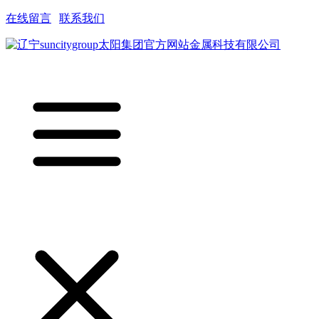
在线留言
|
联系我们