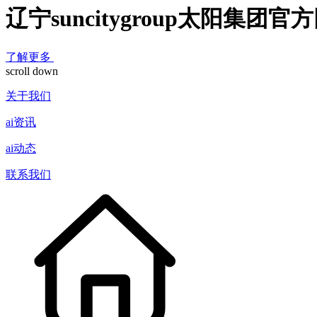
辽宁suncitygroup太阳集
了解更多
scroll down
关于我们
ai资讯
ai动态
联系我们