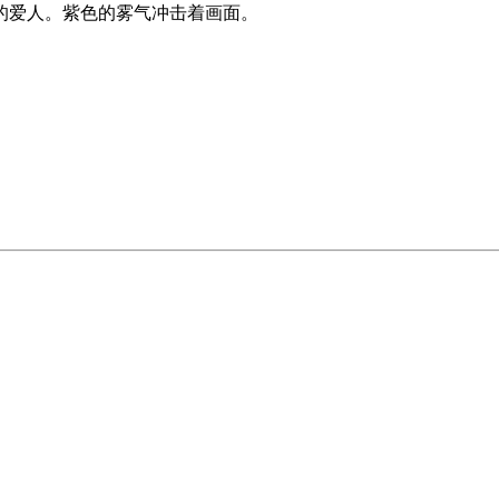
的爱人。紫色的雾气冲击着画面。