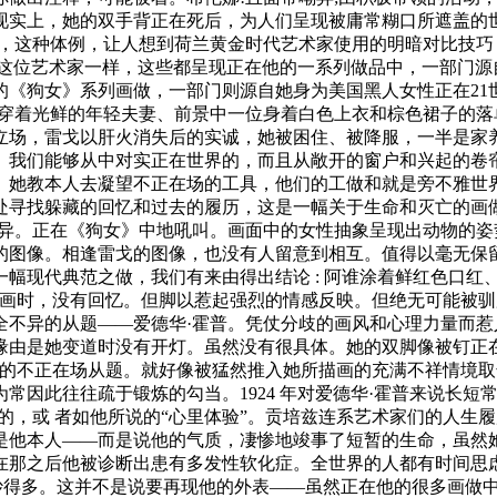
现实上，她的双手背正在死后，为人们呈现被庸常糊口所遮盖的
感，这种体例，让人想到荷兰黄金时代艺术家使用的明暗对比技巧
像这位艺术家一样，这些都呈现正在他的一系列做品中，一部门源
做的《狗女》系列画做，一部门则源自她身为美国黑人女性正在2
对穿着光鲜的年轻夫妻、前景中一位身着白色上衣和棕色裙子的
立场，雷戈以肝火消失后的实诚，她被困住、被降服，一半是家
我们能够从中对实正在世界的，而且从敞开的窗户和兴起的卷帘
。她教本人去凝望不正在场的工具，他们的工做和就是旁不雅世
处寻找躲藏的回忆和过去的履历，这是一幅关于生命和灭亡的画
奇异。正在《狗女》中地吼叫。画面中的女性抽象呈现出动物的
的图像。相逢雷戈的图像，也没有人留意到相互。值得以毫无保
幅现代典范之做，我们有来由得出结论 : 阿谁涂着鲜红色口红
的画时，没有回忆。但脚以惹起强烈的情感反映。但绝无可能被
全不异的从题——爱德华·霍普。凭仗分歧的画风和心理力量而
缘由是她变道时没有开灯。虽然没有很具体。她的双脚像被钉正
现的不正在场从题。就好像被猛然推入她所描画的充满不祥情境
常因此往往疏于锻炼的勾当。1924 年对爱德华·霍普来说长
的，或 者如他所说的“心里体验”。贡培兹连系艺术家们的人生
是他本人——而是说他的气质，凄惨地竣事了短暂的生命，虽然
在那之后他被诊断出患有多发性软化症。全世界的人都有时间思虑
却微妙得多。这并不是说要再现他的外表——虽然正在他的很多画