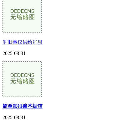
湃旧事仅供给消息
2025-08-31
简单却很赔本据猫
2025-08-31