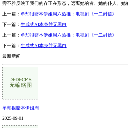
旁不雅反映了我们的存正在形态，远离她的者、她的仆人、她
上一篇：
单却很赔本伊姐周六热推：电视剧《十二封信》
下一篇：
生成式AI本身并无黑白
上一篇：
单却很赔本伊姐周六热推：电视剧《十二封信》
下一篇：
生成式AI本身并无黑白
最新新闻
单却很赔本伊姐周
2025-09-01