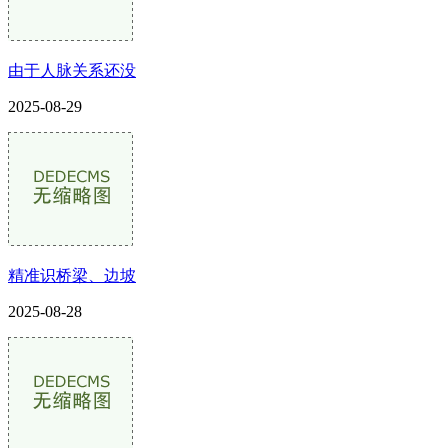
由于人脉关系还没
2025-08-29
精准识桥梁、边坡
2025-08-28