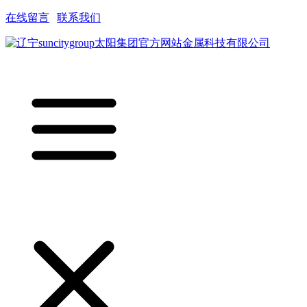
在线留言
|
联系我们