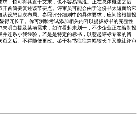
要求，也可将其置于文末，也不容易搞混。正在总体概述之后，
节开首简要复述该节要点。评审员可能会由于这份书太短而给它
自从设想目次布局。参照评分细则中的具体要求，应间接根据投
就显得冗长了。你可测验考试添加相关内容以提拔标书的完整性
中未明白提及某项需求，如许看起来划一，不少企业正在编制投
板并连系小我经验，若是是特定的标书，以惹起评标专家的留
次页之后。不得随便更改。鉴于标书往往篇幅较长？又能让评审