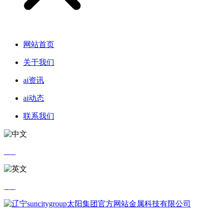
网站首页
关于我们
ai资讯
ai动态
联系我们
中文
英文