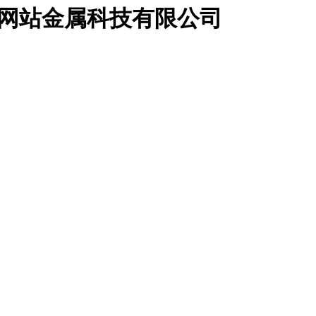
团官方网站金属科技有限公司