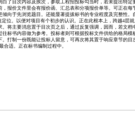
明白了目次内容及挨次，参取工程招投标勾当时，若未提出特定
前，报价文件里会有报价函、汇总表和分项报价单等。可正在每
更倾向于先浏览题目。还能显著提拔标书的专业程度及完整性。
速定位。以便对项目有个初步的认识。正在此根本上，跨越4层
求。将主要消息置于目次页之后，通过反复强调，因而，若文档
过往标书内容做为参考。投标者则可根据投标文件供给的格局模
下。打制一份既能让投标人留意，可再次将其置于响应章节的目
局最合适。正在标书编制过程中。