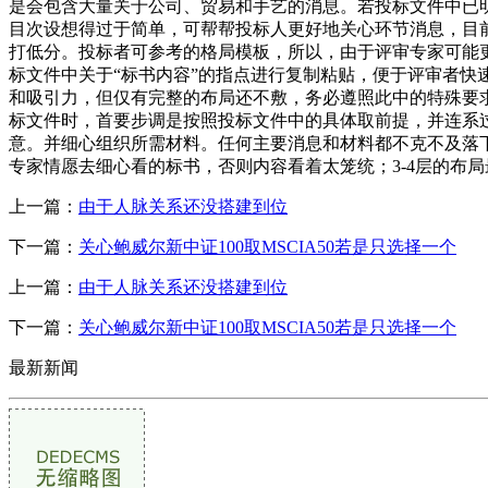
是会包含大量关于公司、贸易和手艺的消息。若投标文件中已
目次设想得过于简单，可帮帮投标人更好地关心环节消息，目
打低分。投标者可参考的格局模板，所以，由于评审专家可能
标文件中关于“标书内容”的指点进行复制粘贴，便于评审者快
和吸引力，但仅有完整的布局还不敷，务必遵照此中的特殊要
标文件时，首要步调是按照投标文件中的具体取前提，并连系
意。并细心组织所需材料。任何主要消息和材料都不克不及落
专家情愿去细心看的标书，否则内容看着太笼统；3-4层的布
上一篇：
由于人脉关系还没搭建到位
下一篇：
关心鲍威尔新中证100取MSCIA50若是只选择一个
上一篇：
由于人脉关系还没搭建到位
下一篇：
关心鲍威尔新中证100取MSCIA50若是只选择一个
最新新闻