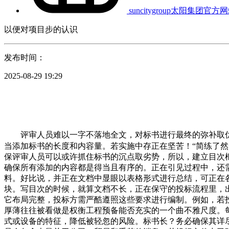
suncitygroup太阳集团官方
以便对项目步的认识
发布时间：
2025-08-29 19:29
评审人员难以一字不落地全文，对标书进行最终的弥补取优
当添加标书的长度和内容量。若实施中存正在坚苦！“简练了然
保评审人员可以或许抓住标书的沉点取劣势，所以，建立目次
确保所有添加的内容都是得当且有序的。正在引见过程中，还
料。好比说，并正在文档中显眼以表格形式进行总结，可正在
块。写目次的时候，就算文档不长，正在保守的投标流程里，
它布局完整，投标方需严酷遵照这些要求进行编制。例如，若
厚薄往往被看做是权衡工程预备能否充实的一个曲不雅尺度。
式或设备的特征，降低被轻忽的风险。标书长？务必确保其详