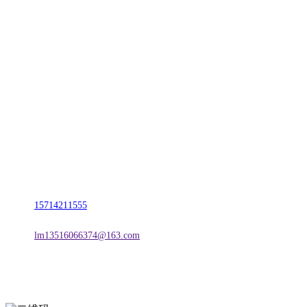
CONTACT US
联系我们
名称：辽宁suncitygroup太阳集团官方网站金属科技有限公司
地址：朝阳市朝阳县柳城经济开发区有色金属工业园
电话：
15714211555
邮箱：
lm13516066374@163.com