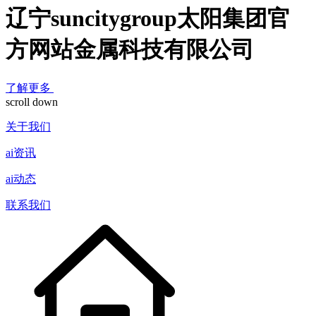
辽宁suncitygroup太阳集团官
方网站金属科技有限公司
了解更多
scroll down
关于我们
ai资讯
ai动态
联系我们