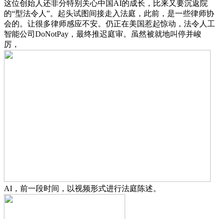
这位创始人还非分特别关心中国AI的成长，比来又要沉返院
的“型法令人”。起头试图间接走入法庭，此前，是一些律师协
会的。让很多律师感应不安。仍正在美国惹起惊动，法令人工
智能公司DoNotPay，最终推迟庭审。虽然被就地叫停并峻
厉，
AI，前一段时间，以视频形式进行法庭陈述。