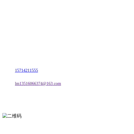
CONTACT US
联系我们
名称：辽宁suncitygroup太阳集团官方网站金属科技有限公司
地址：朝阳市朝阳县柳城经济开发区有色金属工业园
电话：
15714211555
邮箱：
lm13516066374@163.com
扫一扫进入手机网站