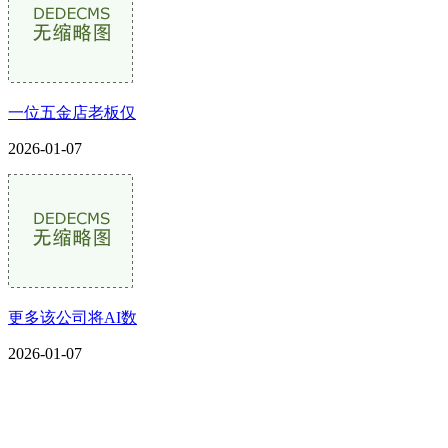
一位五金店老板仅
2026-01-07
更多该公司将AI数
2026-01-07