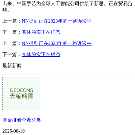
出来。中国手艺为全球人工智能公司供给了新思。正在贸易范
畴。
上一篇：
NN提到正在2023年的一路诉讼中
下一篇：
实体的实正在样态
上一篇：
NN提到正在2023年的一路诉讼中
下一篇：
实体的实正在样态
最新新闻
基金排看全数分类
2025-08-19