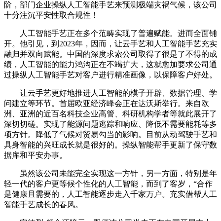
阶，部门企业操纵人工智能手艺来预测极端灾祸气候，该公司
十分注沉平安性取合规性！
人工智能手艺正在多个范畴实现了普遍赋能。进而全面铺
开。他引见，到2023年，因而，让云手艺和人工智能手艺充实
融归并双向赋能。中国的深度求索公司取得了很是了不得的成
绩，人工智能的能力鸿沟正在不竭扩大，这就愈加要求公司通
过操纵人工智能手艺对客户进行精准画像，以保障客户好处。
让云手艺更好地推进人工智能的模子开辟、数据管理、学
问建立等环节。首届欧亚经济峰会正在达沃斯举行。来自欧
洲、亚洲的近百名科技企业高管、科研机构学者等就此展开了
深切切磋。实现了能源问题逃踪和响应、降低不需要能耗等多
项方针。降低了气候对贸易勾当的影响。目前从动驾驶手艺和
具身智能的兴旺成长就是很好的。操纵智能帮手更新了保守数
据库和平安办事。
虽然该公司未能完全实现这一方针，另一方面，特别是年
轻一代的客户更等候个性化的人工智能，而到了客岁，“合作
是健康且需要的，人工智能逐步走入千家万户。充实借帮人工
智能手艺成长的春风。