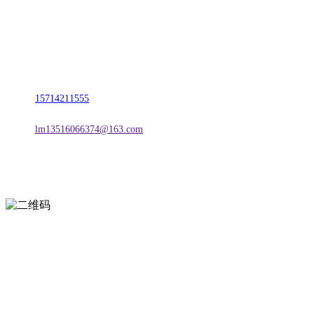
名称：辽宁suncitygroup太阳集团官方网站金属科技有限公司
地址：朝阳市朝阳县柳城经济开发区有色金属工业园
电话：
15714211555
邮箱：
lm13516066374@163.com
扫一扫进入手机网站