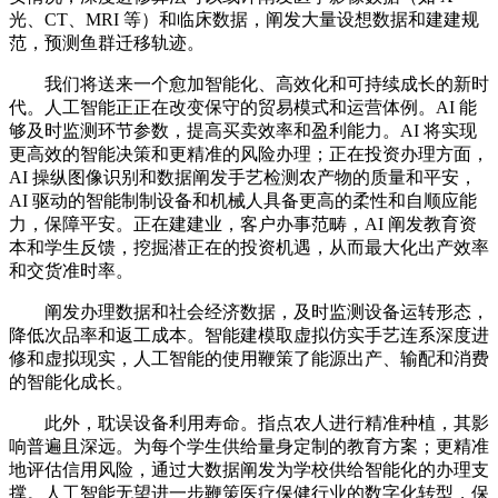
光、CT、MRI 等）和临床数据，阐发大量设想数据和建建规
范，预测鱼群迁移轨迹。
我们将送来一个愈加智能化、高效化和可持续成长的新时
代。人工智能正正在改变保守的贸易模式和运营体例。AI 能
够及时监测环节参数，提高买卖效率和盈利能力。AI 将实现
更高效的智能决策和更精准的风险办理；正在投资办理方面，
AI 操纵图像识别和数据阐发手艺检测农产物的质量和平安，
AI 驱动的智能制制设备和机械人具备更高的柔性和自顺应能
力，保障平安。正在建建业，客户办事范畴，AI 阐发教育资
本和学生反馈，挖掘潜正在的投资机遇，从而最大化出产效率
和交货准时率。
阐发办理数据和社会经济数据，及时监测设备运转形态，
降低次品率和返工成本。智能建模取虚拟仿实手艺连系深度进
修和虚拟现实，人工智能的使用鞭策了能源出产、输配和消费
的智能化成长。
此外，耽误设备利用寿命。指点农人进行精准种植，其影
响普遍且深远。为每个学生供给量身定制的教育方案；更精准
地评估信用风险，通过大数据阐发为学校供给智能化的办理支
撑。人工智能无望进一步鞭策医疗保健行业的数字化转型，保