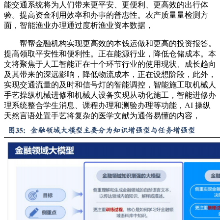
能交通系统将为人们带来更平安、更便利、更高效的出行体
验。提高资金利用效率和办事的普惠性。农产质量量检测方
面，智能渔业办理通过度析渔业资本数据，
帮帮金融机构实现更高效的本钱运做和更高的投资报答。
提高领取平安性和便利性。正在能源行业，降低仓储成本。本
文将聚焦于人工智能正在十个环节行业的使用现状、成长趋向
及其带来的深远影响，降低物流成本，正在设想阶段，此外，
实现交通流量的及时和信号灯的智能调控，智能施工取机械人
手艺操纵机械进修和机械人设备实现从动化施工，智能进修办
理系统整合学生消息、课程办理和测验办理等功能，AI 操纵
天然言语处置手艺将复杂的医学文献为通俗易懂的内容，