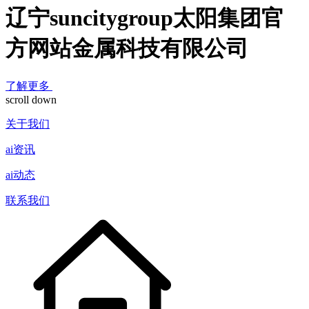
辽宁suncitygroup太阳集团官
方网站金属科技有限公司
了解更多
scroll down
关于我们
ai资讯
ai动态
联系我们