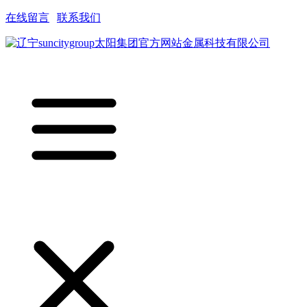
在线留言
|
联系我们