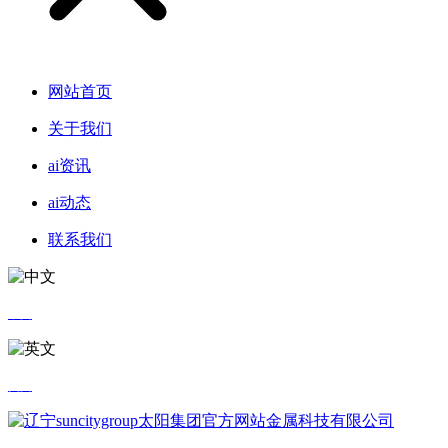
网站首页
关于我们
ai资讯
ai动态
联系我们
中文
英文