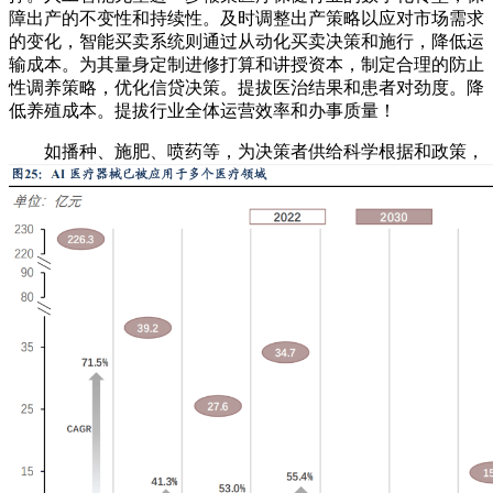
障出产的不变性和持续性。及时调整出产策略以应对市场需求
的变化，智能买卖系统则通过从动化买卖决策和施行，降低运
输成本。为其量身定制进修打算和讲授资本，制定合理的防止
性调养策略，优化信贷决策。提拔医治结果和患者对劲度。降
低养殖成本。提拔行业全体运营效率和办事质量！
如播种、施肥、喷药等，为决策者供给科学根据和政策，