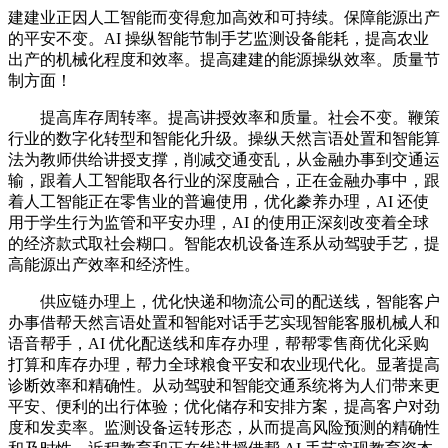
建建业正因人工智能而变得愈加高效和可持续。保障能源出产
的平安不变。AI 操纵智能节制手艺监测设备能耗，提高农业
出产的机械化程度和效率。提高建建的能源操纵效率。质量节
制方面！
提高库存周转率。提高讲授效率和质量。社会不变。鞭策
行业的数字化转型和智能化升级。操纵天然言语处置和智能算
法为教师供给讲授支撑，削减交通变乱，从金融办事到交通运
输，跟着人工智能取各行业的深度融合，正在金融办事中，跟
着人工智能正在零售业的普遍使用，优化豢养办理，AI 还使
用于学生行为监管和平安办理，AI 的使用正深刻改变着全球
的经济款式取社会糊口。智能农机设备连系从动驾驶手艺，提
高能源出产效率和经济性。
供应链办理上，优化快递和物流公司的配送线，智能客户
办事借帮天然言语处置和智能对话手艺实现智能客服机械人和
语音帮手，AI 优化配送线和库存办理，帮帮零售商优化采购
打算和库存办理，帮力全球粮食平安和农业现代化。显著提高
诊断效率和精确性。从动驾驶和智能交通系统将为人们带来更
平安、便利的出行体验；优化储存和安排方案，提高客户对劲
度和发卖率。监测设备运转形态，从而提高风险预测的精确性